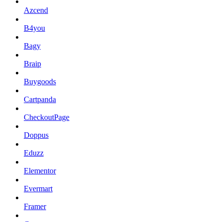
Azcend
B4you
Bagy
Braip
Buygoods
Cartpanda
CheckoutPage
Doppus
Eduzz
Elementor
Evermart
Framer