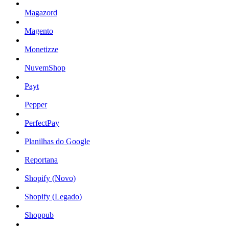
Magazord
Magento
Monetizze
NuvemShop
Payt
Pepper
PerfectPay
Planilhas do Google
Reportana
Shopify (Novo)
Shopify (Legado)
Shoppub