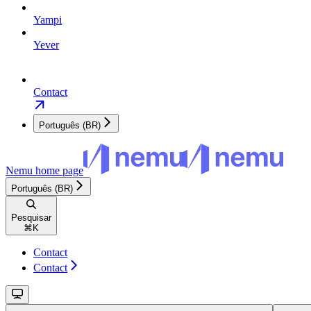
Yampi
Yever
Contact
Português (BR)
Nemu
home page
Português (BR)
Pesquisar
⌘
K
Contact
Contact