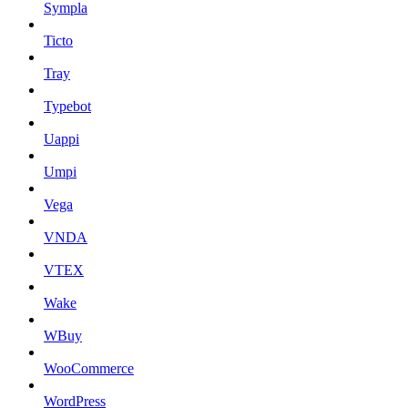
Sympla
Ticto
Tray
Typebot
Uappi
Umpi
Vega
VNDA
VTEX
Wake
WBuy
WooCommerce
WordPress