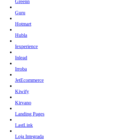
Greenn
Guru
Hotmart
Hubla
Iexperience
Inlead
Irroba
JetEcommerce
Kiwify
Kirvano
Landing Pages
LastLink
Loja Integrada