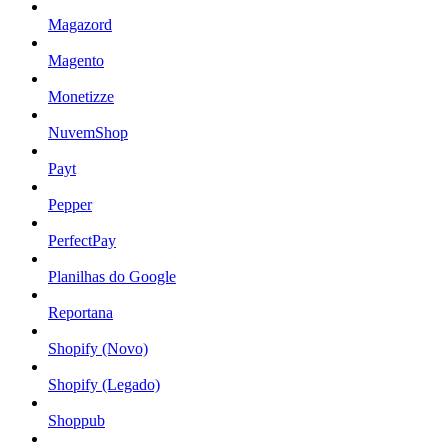
Magazord
Magento
Monetizze
NuvemShop
Payt
Pepper
PerfectPay
Planilhas do Google
Reportana
Shopify (Novo)
Shopify (Legado)
Shoppub