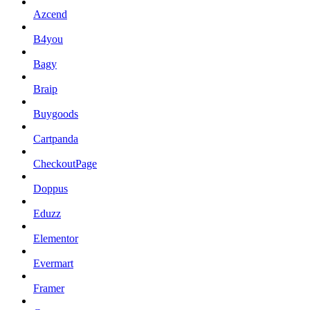
Azcend
B4you
Bagy
Braip
Buygoods
Cartpanda
CheckoutPage
Doppus
Eduzz
Elementor
Evermart
Framer