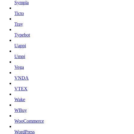
Sympla
Ticto
Tray
Typebot
Uappi
Umpi
Vega
VNDA
VTEX
Wake
WBuy
WooCommerce
WordPress