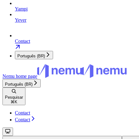
Yampi
Yever
Contact
Português (BR)
Nemu
home page
Português (BR)
Pesquisar
⌘
K
Contact
Contact