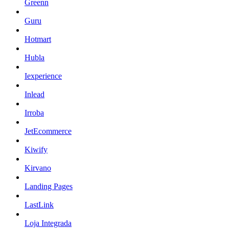
Greenn
Guru
Hotmart
Hubla
Iexperience
Inlead
Irroba
JetEcommerce
Kiwify
Kirvano
Landing Pages
LastLink
Loja Integrada