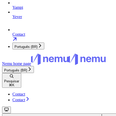
Yampi
Yever
Contact
Português (BR)
Nemu
home page
Português (BR)
Pesquisar
⌘
K
Contact
Contact