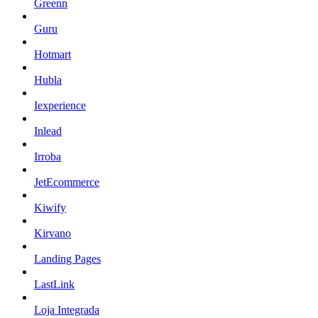
Greenn
Guru
Hotmart
Hubla
Iexperience
Inlead
Irroba
JetEcommerce
Kiwify
Kirvano
Landing Pages
LastLink
Loja Integrada