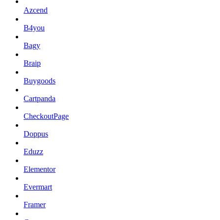
Azcend
B4you
Bagy
Braip
Buygoods
Cartpanda
CheckoutPage
Doppus
Eduzz
Elementor
Evermart
Framer