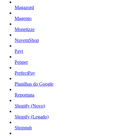
Magazord
Magento
Monetizze
NuvemShop
Payt
Pepper
PerfectPay
Planilhas do Google
Reportana
Shopify (Novo)
Shopify (Legado)
Shoppub