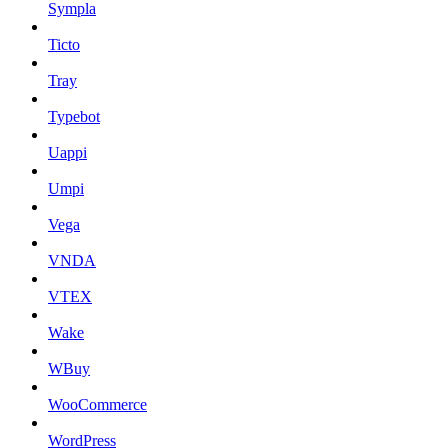
Sympla
Ticto
Tray
Typebot
Uappi
Umpi
Vega
VNDA
VTEX
Wake
WBuy
WooCommerce
WordPress