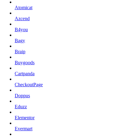
Atomicat
Azcend
B4you
Bagy
Braip
Buygoods
Cartpanda
CheckoutPage
Doppus
Eduzz
Elementor
Evermart