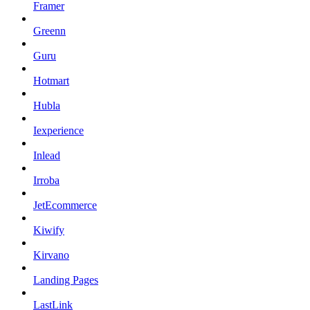
Framer
Greenn
Guru
Hotmart
Hubla
Iexperience
Inlead
Irroba
JetEcommerce
Kiwify
Kirvano
Landing Pages
LastLink