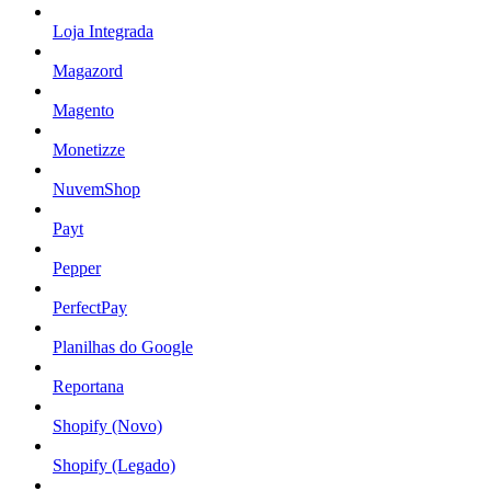
Loja Integrada
Magazord
Magento
Monetizze
NuvemShop
Payt
Pepper
PerfectPay
Planilhas do Google
Reportana
Shopify (Novo)
Shopify (Legado)