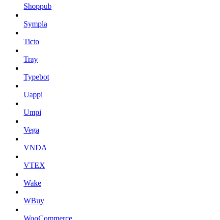
Shoppub
Sympla
Ticto
Tray
Typebot
Uappi
Umpi
Vega
VNDA
VTEX
Wake
WBuy
WooCommerce