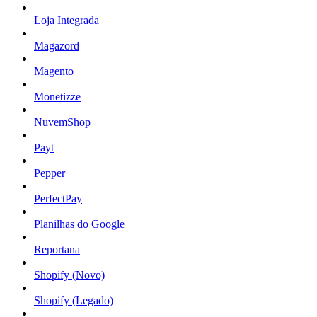
Loja Integrada
Magazord
Magento
Monetizze
NuvemShop
Payt
Pepper
PerfectPay
Planilhas do Google
Reportana
Shopify (Novo)
Shopify (Legado)