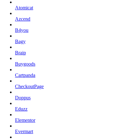
Atomicat
Azcend
B4you
Bagy
Braip
Buygoods
Cartpanda
CheckoutPage
Doppus
Eduzz
Elementor
Evermart