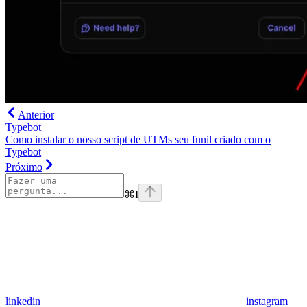
Anterior
Typebot
Como instalar o nosso script de UTMs seu funil criado com o
Typebot
Próximo
⌘
I
linkedin
instagram