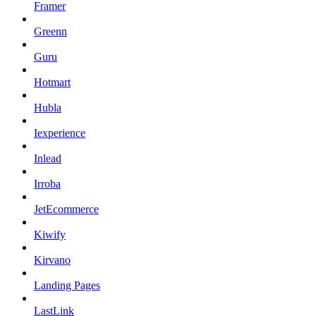
Framer
Greenn
Guru
Hotmart
Hubla
Iexperience
Inlead
Irroba
JetEcommerce
Kiwify
Kirvano
Landing Pages
LastLink