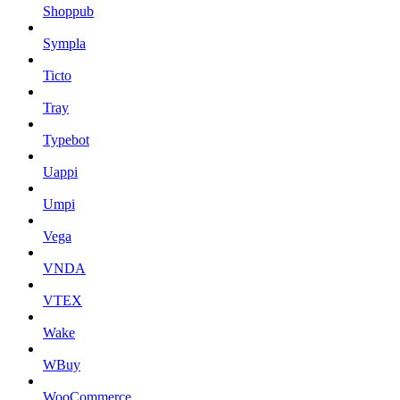
Shoppub
Sympla
Ticto
Tray
Typebot
Uappi
Umpi
Vega
VNDA
VTEX
Wake
WBuy
WooCommerce