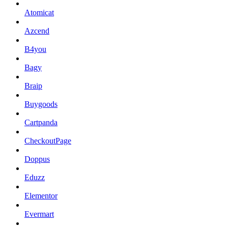
Atomicat
Azcend
B4you
Bagy
Braip
Buygoods
Cartpanda
CheckoutPage
Doppus
Eduzz
Elementor
Evermart