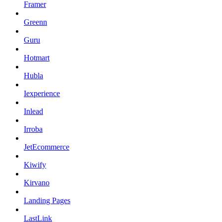
Framer
Greenn
Guru
Hotmart
Hubla
Iexperience
Inlead
Irroba
JetEcommerce
Kiwify
Kirvano
Landing Pages
LastLink