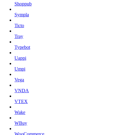
Shoppub
Sympla
Ticto
Tray
Typebot
Uappi
Umpi
Vega
VNDA
VTEX
Wake
WBuy
WooCommerce