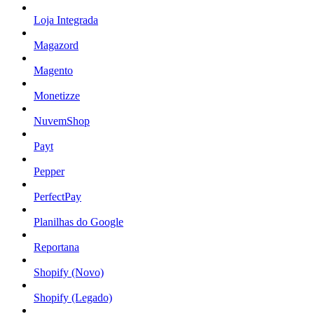
Loja Integrada
Magazord
Magento
Monetizze
NuvemShop
Payt
Pepper
PerfectPay
Planilhas do Google
Reportana
Shopify (Novo)
Shopify (Legado)